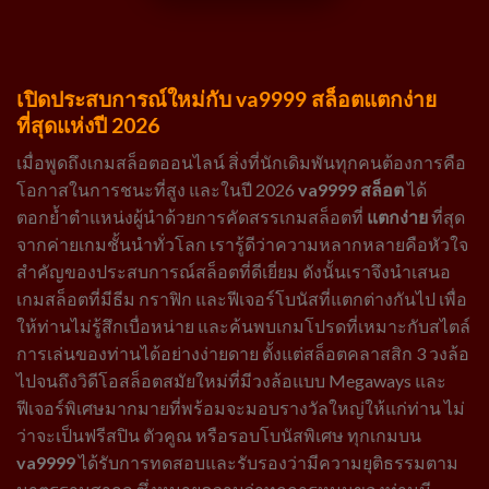
เปิดประสบการณ์ใหม่กับ va9999 สล็อตแตกง่าย
ที่สุดแห่งปี 2026
เมื่อพูดถึงเกมสล็อตออนไลน์ สิ่งที่นักเดิมพันทุกคนต้องการคือ
โอกาสในการชนะที่สูง และในปี 2026
va9999 สล็อต
ได้
ตอกย้ำตำแหน่งผู้นำด้วยการคัดสรรเกมสล็อตที่
แตกง่าย
ที่สุด
จากค่ายเกมชั้นนำทั่วโลก เรารู้ดีว่าความหลากหลายคือหัวใจ
สำคัญของประสบการณ์สล็อตที่ดีเยี่ยม ดังนั้นเราจึงนำเสนอ
เกมสล็อตที่มีธีม กราฟิก และฟีเจอร์โบนัสที่แตกต่างกันไป เพื่อ
ให้ท่านไม่รู้สึกเบื่อหน่าย และค้นพบเกมโปรดที่เหมาะกับสไตล์
การเล่นของท่านได้อย่างง่ายดาย ตั้งแต่สล็อตคลาสสิก 3 วงล้อ
ไปจนถึงวิดีโอสล็อตสมัยใหม่ที่มีวงล้อแบบ Megaways และ
ฟีเจอร์พิเศษมากมายที่พร้อมจะมอบรางวัลใหญ่ให้แก่ท่าน ไม่
ว่าจะเป็นฟรีสปิน ตัวคูณ หรือรอบโบนัสพิเศษ ทุกเกมบน
va9999
ได้รับการทดสอบและรับรองว่ามีความยุติธรรมตาม