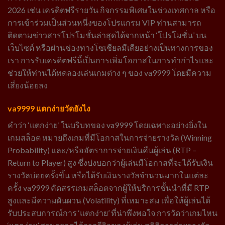
2026 เช่น เครดิตฟรีรายวัน กิจกรรมพิเศษในช่วงเทศกาล หรือ
การเข้าร่วมเป็นส่วนหนึ่งของโปรแกรม VIP ท่านสามารถ
ติดตามข่าวสารโปรโมชั่นล่าสุดได้จากหน้า ‘โปรโมชั่น’ บน
เว็บไซต์ หรือผ่านช่องทางโซเชียลมีเดียอย่างเป็นทางการของ
เรา การรับเครดิตฟรีนี้เป็นการเพิ่มโอกาสในการทำกำไรและ
ช่วยให้ท่านได้ทดลองเล่นเกมต่าง ๆ ของ va9999 โดยมีความ
เสี่ยงน้อยลง
va9999 แตกง่ายวัดยังไง
คำว่า ‘แตกง่าย’ ในบริบทของ va9999 โดยเฉพาะอย่างยิ่งใน
เกมสล็อต หมายถึงเกมที่มีโอกาสในการจ่ายรางวัล (Winning
Probability) และ/หรืออัตราการจ่ายเงินคืนผู้เล่น (RTP –
Return to Player) สูง ซึ่งบ่งบอกว่าผู้เล่นมีโอกาสที่จะได้รับเงิน
รางวัลบ่อยครั้งขึ้น หรือได้รับเงินรางวัลจำนวนมากในแต่ละ
ครั้ง va9999 คัดสรรเกมสล็อตจากผู้ให้บริการชั้นนำที่มี RTP
สูงและมีความผันผวน (Volatility) ที่เหมาะสม เพื่อให้ผู้เล่นได้
รับประสบการณ์การ ‘แตกง่าย’ ที่น่าพึงพอใจ การวัดว่าเกมไหน