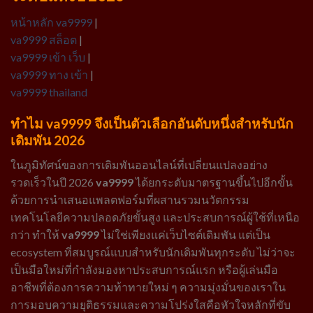
หน้าหลัก va9999
|
va9999 สล็อต
|
va9999 เข้า เว็บ
|
va9999 ทาง เข้า
|
va9999 thailand
ทำไม va9999 จึงเป็นตัวเลือกอันดับหนึ่งสำหรับนัก
เดิมพัน 2026
ในภูมิทัศน์ของการเดิมพันออนไลน์ที่เปลี่ยนแปลงอย่าง
รวดเร็วในปี 2026
va9999
ได้ยกระดับมาตรฐานขึ้นไปอีกขั้น
ด้วยการนำเสนอแพลตฟอร์มที่ผสานรวมนวัตกรรม
เทคโนโลยีความปลอดภัยขั้นสูง และประสบการณ์ผู้ใช้ที่เหนือ
กว่า ทำให้
va9999
ไม่ใช่เพียงแค่เว็บไซต์เดิมพัน แต่เป็น
ecosystem ที่สมบูรณ์แบบสำหรับนักเดิมพันทุกระดับ ไม่ว่าจะ
เป็นมือใหม่ที่กำลังมองหาประสบการณ์แรก หรือผู้เล่นมือ
อาชีพที่ต้องการความท้าทายใหม่ ๆ ความมุ่งมั่นของเราใน
การมอบความยุติธรรมและความโปร่งใสคือหัวใจหลักที่ขับ