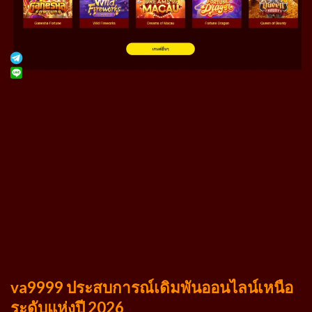
va9999 ประสบการณ์เดิมพันออนไลน์เหนือ
ระดับแห่งปี 2026