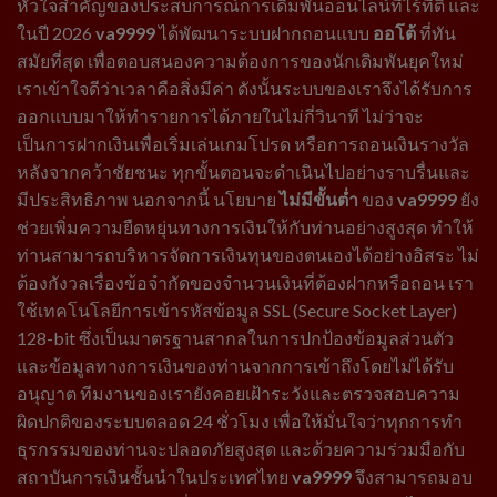
หัวใจสำคัญของประสบการณ์การเดิมพันออนไลน์ที่ไร้ที่ติ และ
ในปี 2026
va9999
ได้พัฒนาระบบฝากถอนแบบ
ออโต้
ที่ทัน
สมัยที่สุด เพื่อตอบสนองความต้องการของนักเดิมพันยุคใหม่
เราเข้าใจดีว่าเวลาคือสิ่งมีค่า ดังนั้นระบบของเราจึงได้รับการ
ออกแบบมาให้ทำรายการได้ภายในไม่กี่วินาที ไม่ว่าจะ
เป็นการฝากเงินเพื่อเริ่มเล่นเกมโปรด หรือการถอนเงินรางวัล
หลังจากคว้าชัยชนะ ทุกขั้นตอนจะดำเนินไปอย่างราบรื่นและ
มีประสิทธิภาพ นอกจากนี้ นโยบาย
ไม่มีขั้นต่ำ
ของ
va9999
ยัง
ช่วยเพิ่มความยืดหยุ่นทางการเงินให้กับท่านอย่างสูงสุด ทำให้
ท่านสามารถบริหารจัดการเงินทุนของตนเองได้อย่างอิสระ ไม่
ต้องกังวลเรื่องข้อจำกัดของจำนวนเงินที่ต้องฝากหรือถอน เรา
ใช้เทคโนโลยีการเข้ารหัสข้อมูล SSL (Secure Socket Layer)
128-bit ซึ่งเป็นมาตรฐานสากลในการปกป้องข้อมูลส่วนตัว
และข้อมูลทางการเงินของท่านจากการเข้าถึงโดยไม่ได้รับ
อนุญาต ทีมงานของเรายังคอยเฝ้าระวังและตรวจสอบความ
ผิดปกติของระบบตลอด 24 ชั่วโมง เพื่อให้มั่นใจว่าทุกการทำ
ธุรกรรมของท่านจะปลอดภัยสูงสุด และด้วยความร่วมมือกับ
สถาบันการเงินชั้นนำในประเทศไทย
va9999
จึงสามารถมอบ