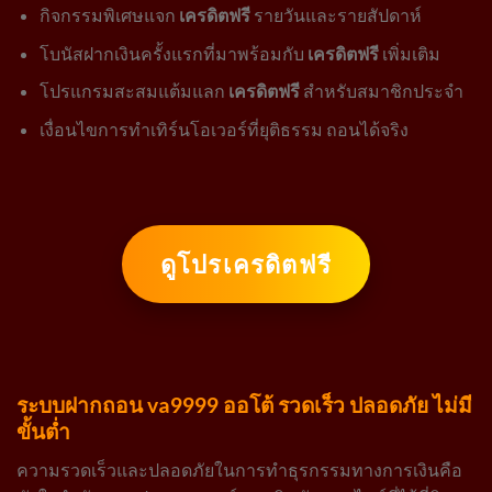
กิจกรรมพิเศษแจก
เครดิตฟรี
รายวันและรายสัปดาห์
โบนัสฝากเงินครั้งแรกที่มาพร้อมกับ
เครดิตฟรี
เพิ่มเติม
โปรแกรมสะสมแต้มแลก
เครดิตฟรี
สำหรับสมาชิกประจำ
เงื่อนไขการทำเทิร์นโอเวอร์ที่ยุติธรรม ถอนได้จริง
ดูโปรเครดิตฟรี
ระบบฝากถอน va9999 ออโต้ รวดเร็ว ปลอดภัย ไม่มี
ขั้นต่ำ
ความรวดเร็วและปลอดภัยในการทำธุรกรรมทางการเงินคือ